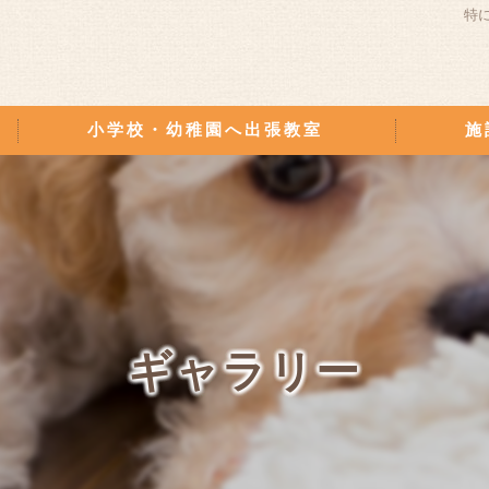
特
小学校・幼稚園へ出張教室
施
横井 研究実績
ギャラリー